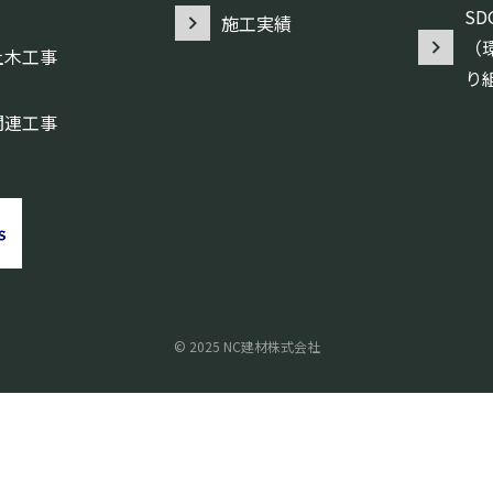
S
施工実績
（
土木工事
り
関連工事
© 2025 NC建材株式会社