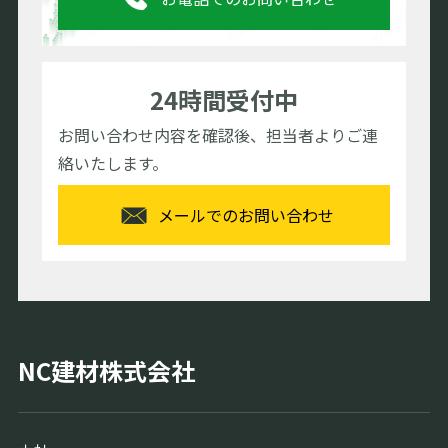
当社は、個人情報の取り扱いを継続的に改善する
よう努めます。
7.保有個人データの開示
24時間受付中
当社は、本人またはその代理人から、当該保有個
人データの開示の求めがあったときは、次の各号
お問い合わせ内容を確認後、担当者よりご連
の場合を除き、遅滞なく回答します。
絡いたします。
本人又は第三者の生命、身体、財産その他の権利
利益を害するおそれがある場合
当社の業務の適正な実施に著しい支障を及ぼすお
メールでのお問い合わせ
それがある場合
法令に違反することとなる場合
個人データの開示に関するお問合せは下記までお
願いいたします。
なお、ご請求に係る請求書1枚当たり、簡易書留送
料404円の手数料を申し受けます。お問合せの際に
NC建材株式会社
ご案内した申請書類に404円分の郵便切手を同封し
てください。
NC建材株式会社
〒802-0002 福岡県北九州市小倉北区京町3-1-1 セ