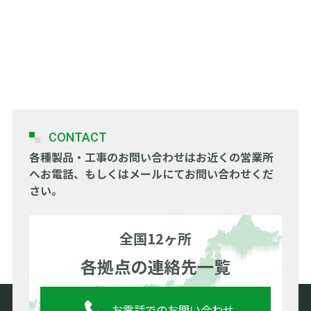
採用応募者の個人情報については採用選考手続及
び手続に関する連絡
(2)従業者の個人情報
社内のイントラネットにおいて従業者に利用目的
を公表しております。
4.安全管理措置に関する事項
当社は、個人データの漏えい、滅失又は毀損の防
CONTACT
止その他の個人データの適切な管理のために、別
途「個人情報取扱規程」を定め、これを遵守しま
各種製品・工事のお問い合わせは
お近くの営業所
す。
へお電話、もしくはメールにてお問い合わせくだ
さい。
5.委託の取り扱い
当社は、個人情報の取り扱いを第三者に委託する
ことがあります。この場合、当社は、個人情報保
全国12ヶ所
護法に従って、委託先に対する必要かつ適切な監
各拠点の連絡先一覧
督を行います。
6.継続的改善
お電話でのお問い合わせ