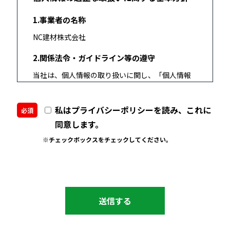
1.事業者の名称
NC建材株式会社
2.関係法令・ガイドライン等の遵守
当社は、個人情報の取り扱いに関し、「個人情報
の保護に関する法律」（個人情報保護法）及び関
連する政省令、ガイドライン等を遵守します。
私はプライバシーポリシーを読み、これに
必須
3.利用目的
同意します。
当社は、提供を受けた個人情報を、以下の目的で
※チェックボックスをチェックしてください。
利用します。
(1)取引先その他の従業者を除く方の個人情報
報酬、料金、契約金に関する租税公課手続
中元、歳暮等の贈答
社内報の送付
当社主催行事の案内
環境マネジメントシステムにおける力量に関する
文書の作成