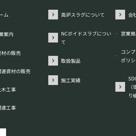
ーム
高炉スラグについて
会
NCボイドスラブについ
営業拠
業案内
て
コンプ
資材の販売
ポリシ
取扱製品
関連資材の販売
S
施工実績
（
土木工事
り
関連工事