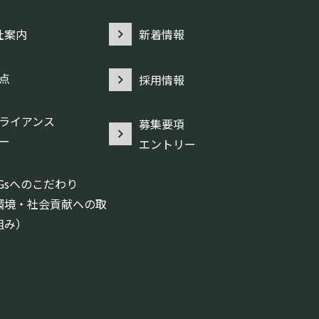
社案内
新着情報
点
採用情報
ライアンス
募集要項
ー
エントリー
DGsへのこだわり
環境・社会貢献への取
組み）