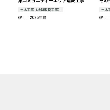
某コミュニティーエリア造成工事
その
土木工事（地盤改良工事）
土木
竣工：2025年度
竣工：