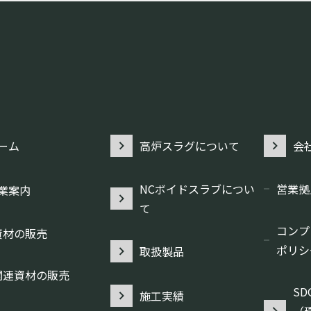
ーム
高炉スラグについて
会
NCボイドスラブについ
営業拠
業案内
て
コンプ
資材の販売
ポリシ
取扱製品
関連資材の販売
S
施工実績